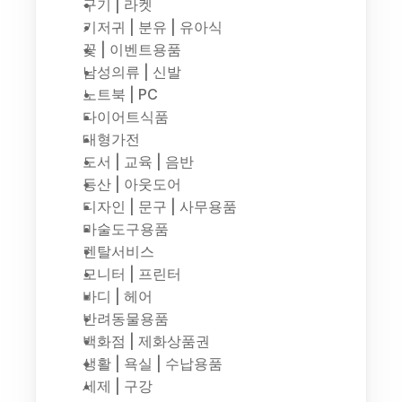
구기 | 라켓
기저귀 | 분유 | 유아식
꽃 | 이벤트용품
남성의류 | 신발
노트북 | PC
다이어트식품
대형가전
도서 | 교육 | 음반
등산 | 아웃도어
디자인 | 문구 | 사무용품
마술도구용품
렌탈서비스
모니터 | 프린터
바디 | 헤어
반려동물용품
백화점 | 제화상품권
생활 | 욕실 | 수납용품
세제 | 구강