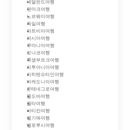
네덜란드여행
덴마크여행
노르웨이여행
독일여행
라트비아여행
러시아여행
루마니아여행
모나코여행
룩셈부르크여행
리투아니아여행
리히텐슈타인여행
마케도니아여행
몬테네그로여행
몰도바여행
몰타여행
바티칸여행
벨기에여행
벨로루시여행