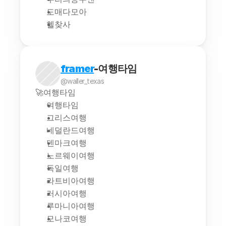
도매다모아
헬찾사
framer
-여행타임
@waller_texas
🚀여행타임
여행타임
그리스여행
네덜란드여행
덴마크여행
노르웨이여행
독일여행
라트비아여행
러시아여행
루마니아여행
모나코여행