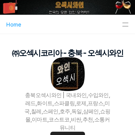
Home
주메뉴
㈜오섹시코리아 - 충북 - 오섹시와인
인기메뉴
파트너
핫블
XCLUB
충북오섹시와인 | 국내와인,수입와인,
오섹시이사
레드,화이트,스파클링,로제,프랑스,미
마스크팩파트너
국,칠레,스페인,호주,독일,샴페인,쇼핑
정수기파트너
몰,이마트,코스트코,비싼,추천,소통커
오섹시운세
뮤니티
병원파트너