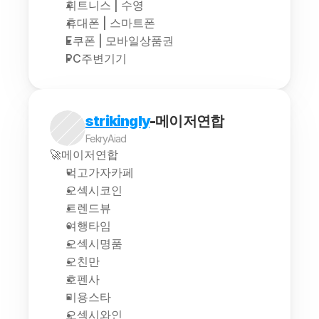
휘트니스 | 수영
휴대폰 | 스마트폰
E쿠폰 | 모바일상품권
PC주변기기
strikingly
-메이저연합
FekryAiad
🚀메이저연합
먹고가자카페
오섹시코인
트렌드뷰
여행타임
오섹시명품
오친만
호펜사
미용스타
오섹시와인