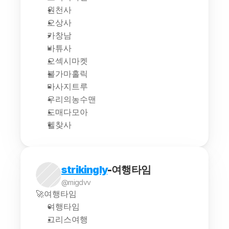
원천사
오상사
카창남
바튜사
오섹시마켓
불가마홀릭
마사지트루
우리의농수맨
도매다모아
헬찾사
strikingly
-여행타임
@migdvv
🚀여행타임
여행타임
그리스여행