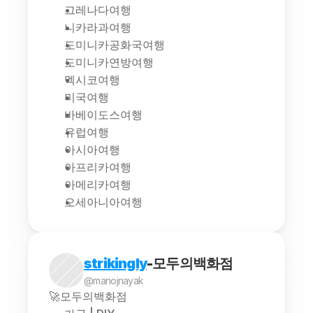
그레나다여행
니카라과여행
도미니카공화국여행
도미니카연방여행
멕시코여행
미국여행
바베이도스여행
유럽여행
아시아여행
아프리카여행
아메리카여행
오세아니아여행
strikingly
-모두의백화점
@manojnayak
🚀모두의백화점