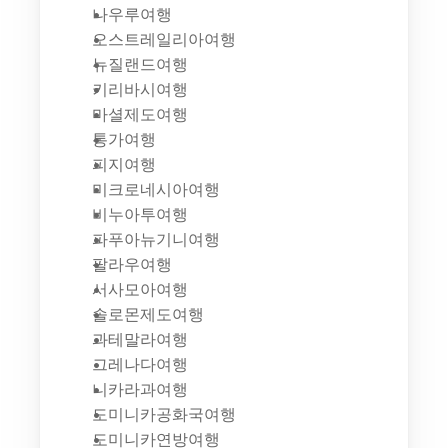
나우루여행
오스트레일리아여행
뉴질랜드여행
키리바시여행
마셜제도여행
통가여행
피지여행
미크로네시아여행
비누아투여행
파푸아뉴기니여행
팔라우여행
서사모아여행
솔로몬제도여행
과테말라여행
그레나다여행
니카라과여행
도미니카공화국여행
도미니카연방여행