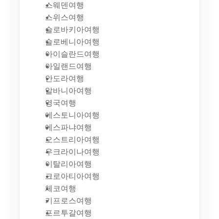
스웨덴여행
스위스여행
슬로바키아여행
슬로베니아여행
아이슬란드여행
아일랜드여행
안도라여행
알바니아여행
영국여행
에스토니아여행
에스파냐여행
오스트리아여행
우크라이나여행
이탈리아여행
크로아티아여행
체코여행
키프로스여행
포르투갈여행