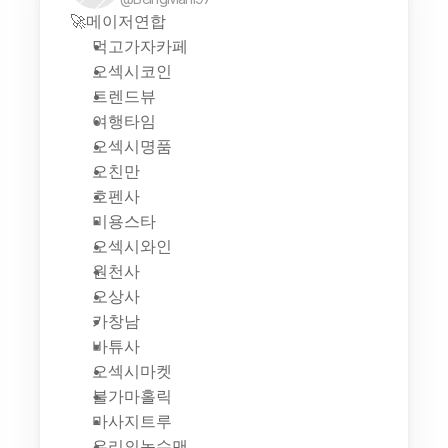
🚀메이저연합
먹고가자카페
오섹시코인
트렌드뷰
여행타임
오섹시명품
오친만
호펜사
미용스타
오섹시와인
원천사
오상사
카창남
바튜사
오섹시마켓
불가마홀릭
마사지트루
우리의농수맨