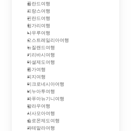
폴란드여행
프랑스여행
핀란드여행
헝가리여행
나우루여행
오스트레일리아여행
뉴질랜드여행
키리바시여행
마셜제도여행
통가여행
피지여행
미크로네시아여행
비누아투여행
파푸아뉴기니여행
팔라우여행
서사모아여행
솔로몬제도여행
과테말라여행