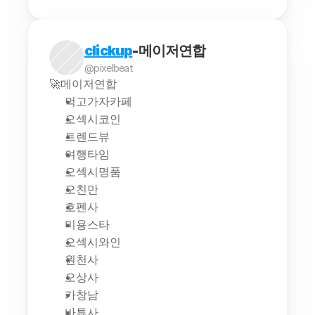
clickup
-메이저연합
@pixelbeat
🚀메이저연합
먹고가자카페
오섹시코인
트렌드뷰
여행타임
오섹시명품
오친만
호펜사
미용스타
오섹시와인
원천사
오상사
카창남
바튜사