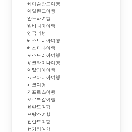
아이슬란드여행
아일랜드여행
안도라여행
알바니아여행
영국여행
에스토니아여행
에스파냐여행
오스트리아여행
우크라이나여행
이탈리아여행
크로아티아여행
체코여행
키프로스여행
포르투갈여행
폴란드여행
프랑스여행
핀란드여행
헝가리여행