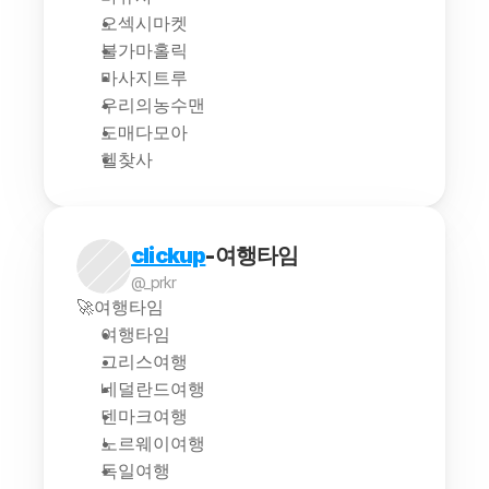
오섹시마켓
불가마홀릭
마사지트루
우리의농수맨
도매다모아
헬찾사
clickup
-여행타임
@_prkr
🚀여행타임
여행타임
그리스여행
네덜란드여행
덴마크여행
노르웨이여행
독일여행