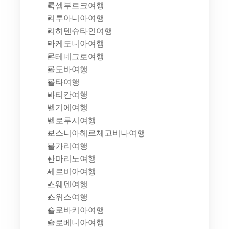
룩셈부르크여행
리투아니아여행
리히텐슈타인여행
마케도니아여행
몬테네그로여행
몰도바여행
몰타여행
바티칸여행
벨기에여행
벨로루시여행
보스니아헤르체고비나여행
불가리여행
산마리노여행
세르비아여행
스웨덴여행
스위스여행
슬로바키아여행
슬로베니아여행