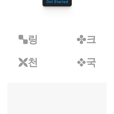
심부름/배달파트너
Get Started
재무설계파트너
전자담배파트너
리눅스파트너
무지티파트너
탈모파트너
미싱파트너
링
크
가발파트너
타투파트너
레저스포츠파트너
어학연수파트너
천
국
애완용품파트너
밀키트파트너
약초파트너
캠핑파트너
튜닝파트너
모델파트너
다이어트파트너
렌트카파트너
스마트폰파트너
화장품파트너