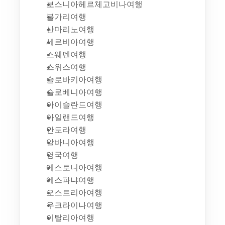
보스니아헤르체고비나여행
불가리여행
산마리노여행
세르비아여행
스웨덴여행
스위스여행
슬로바키아여행
슬로베니아여행
아이슬란드여행
아일랜드여행
안도라여행
알바니아여행
영국여행
에스토니아여행
에스파냐여행
오스트리아여행
우크라이나여행
이탈리아여행