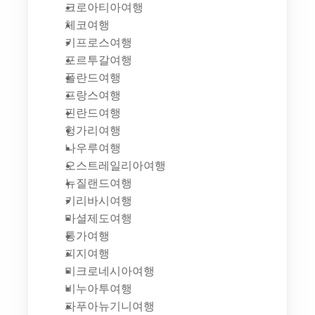
크로아티아여행
체코여행
키프로스여행
포르투갈여행
폴란드여행
프랑스여행
핀란드여행
헝가리여행
나우루여행
오스트레일리아여행
뉴질랜드여행
키리바시여행
마셜제도여행
통가여행
피지여행
미크로네시아여행
비누아투여행
파푸아뉴기니여행