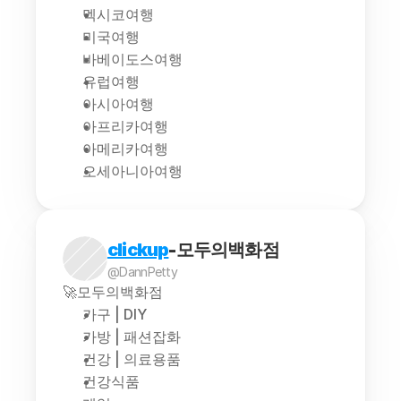
멕시코여행
미국여행
바베이도스여행
유럽여행
아시아여행
아프리카여행
아메리카여행
오세아니아여행
clickup
-모두의백화점
@DannPetty
🚀모두의백화점
가구 | DIY
가방 | 패션잡화
건강 | 의료용품
건강식품