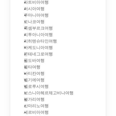
라트비아여행
러시아여행
루마니아여행
모나코여행
룩셈부르크여행
리투아니아여행
리히텐슈타인여행
마케도니아여행
몬테네그로여행
몰도바여행
몰타여행
바티칸여행
벨기에여행
벨로루시여행
보스니아헤르체고비나여행
불가리여행
산마리노여행
세르비아여행