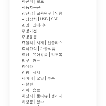
자전거 | 보드
자동차용품
장난감 | 교육완구 | 인형
저장장치 | USB | SSD
조명 | 인테리어
주방가전
주방용품
쥬얼리 | 시계 | 선글라스
즉석간식 | 가공식품
출산 | 유아용품 | 임부복
침구 | 커튼
카메라
캠핑 | 낚시
타이어 | 오일 | 부품
태블릿
커피 | 음료
화장지 | 물티슈 | 생리대
화장품 | 향수