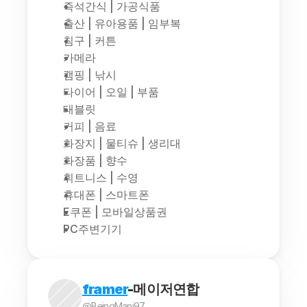
즉석간식 | 가공식품
출산 | 유아용품 | 임부복
침구 | 커튼
카메라
캠핑 | 낚시
타이어 | 오일 | 부품
태블릿
커피 | 음료
화장지 | 물티슈 | 생리대
화장품 | 향수
휘트니스 | 수영
휴대폰 | 스마트폰
E쿠폰 | 모바일상품권
PC주변기기
framer
-메이저연합
@BeingMani97